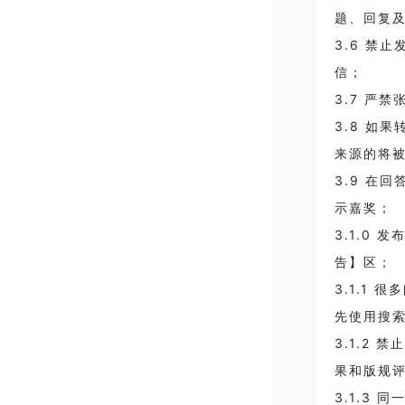
题、回复
3.6 禁
信；
3.7 严
3.8 如
来源的将
3.9 在
示嘉奖；
3.1.0
告】区；
3.1.1
先使用搜
3.1.2
果和版规
3.1.3