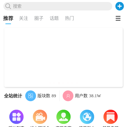

搜索
推荐
关注
圈子
话题
热门
全站统计
版块数
用户数

89

38.1W